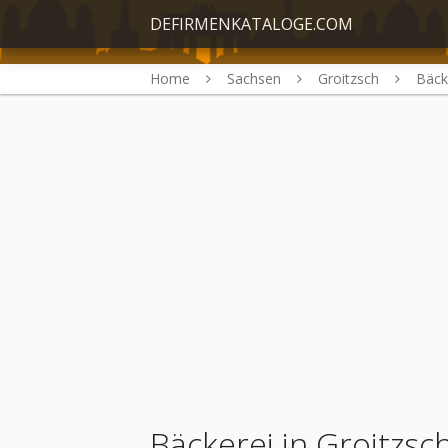
DEFIRMENKATALOGE.COM
Home
Sachsen
Groitzsch
Bäck
Bäckerei in Groitzsc