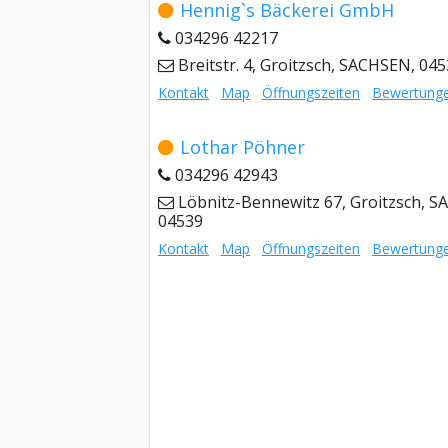
Hennig`s Bäckerei GmbH
034296 42217
Breitstr. 4, Groitzsch, SACHSEN, 04
Kontakt
Map
Öffnungszeiten
Bewertung
Lothar Pöhner
034296 42943
Löbnitz-Bennewitz 67, Groitzsch, 
04539
Kontakt
Map
Öffnungszeiten
Bewertung