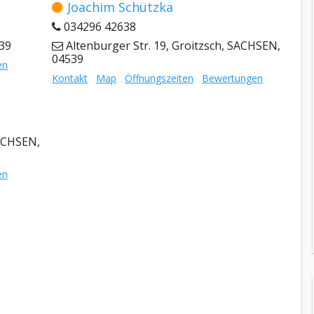
Joachim Schützka
034296 42638
539
Altenburger Str. 19, Groitzsch, SACHSEN,
04539
en
Kontakt
Map
Öffnungszeiten
Bewertungen
SACHSEN,
en