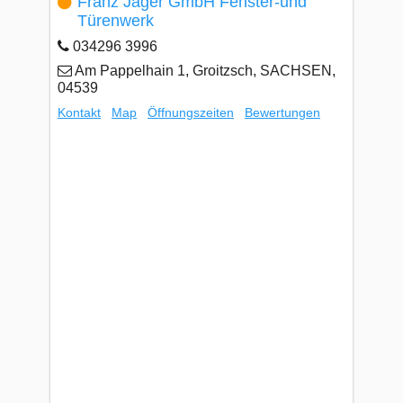
Franz Jäger GmbH Fenster-und
Türenwerk
034296 3996
Am Pappelhain 1, Groitzsch, SACHSEN,
04539
Kontakt
Map
Öffnungszeiten
Bewertungen