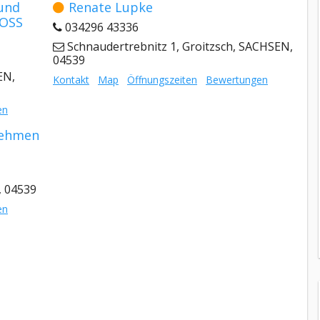
 und
Renate Lupke
ROSS
034296 43336
Schnaudertrebnitz 1, Groitzsch, SACHSEN,
04539
EN,
Kontakt
Map
Öffnungszeiten
Bewertungen
en
nehmen
, 04539
en