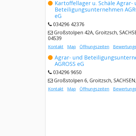
Kartoffellager u. Schäle Agrar-
Beteiligungsunternehmen AG
eG
034296 42376
Großstolpen 42A, Groitzsch, SACHS
04539
Kontakt
Map
Öffnungszeiten
Bewertung
Agrar- und Beteiligungsunter
AGROSS eG
034296 9650
Großstolpen 6, Groitzsch, SACHSEN
Kontakt
Map
Öffnungszeiten
Bewertung