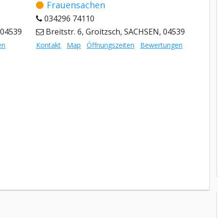
Frauensachen
034296 74110
 04539
Breitstr. 6, Groitzsch, SACHSEN, 04539
en
Kontakt
Map
Öffnungszeiten
Bewertungen