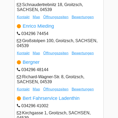
Schnaudertrebnitz 18, Groitzsch,
SACHSEN, 04539
Kontakt
Map
Öffnungszeiten
Bewertungen
Enrico Mieding
034296 74454
Großstolpen 100, Groitzsch, SACHSEN,
04539
Kontakt
Map
Öffnungszeiten
Bewertungen
Bergner
034296 48144
Richard-Wagner-Str. 8, Groitzsch,
SACHSEN, 04539
Kontakt
Map
Öffnungszeiten
Bewertungen
Bert Fahrservice Ladenthin
034296 41002
Kirchgasse 1, Groitzsch, SACHSEN,
04539