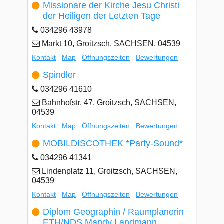
Missionare der Kirche Jesu Christi
der Heiligen der Letzten Tage
034296 43978
Markt 10, Groitzsch, SACHSEN, 04539
Kontakt
Map
Öffnungszeiten
Bewertungen
Spindler
034296 41610
Bahnhofstr. 47, Groitzsch, SACHSEN,
04539
Kontakt
Map
Öffnungszeiten
Bewertungen
MOBILDISCOTHEK *Party-Sound*
034296 41341
Lindenplatz 11, Groitzsch, SACHSEN,
04539
Kontakt
Map
Öffnungszeiten
Bewertungen
Diplom Geographin / Raumplanerin
ETH/NDS Mandy Landmann