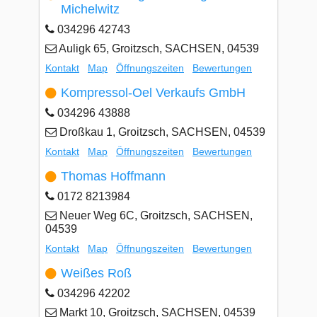
Michelwitz
034296 42743
Auligk 65, Groitzsch, SACHSEN, 04539
Kontakt
Map
Öffnungszeiten
Bewertungen
Kompressol-Oel Verkaufs GmbH
034296 43888
Droßkau 1, Groitzsch, SACHSEN, 04539
Kontakt
Map
Öffnungszeiten
Bewertungen
Thomas Hoffmann
0172 8213984
Neuer Weg 6C, Groitzsch, SACHSEN,
04539
Kontakt
Map
Öffnungszeiten
Bewertungen
Weißes Roß
034296 42202
Markt 10, Groitzsch, SACHSEN, 04539