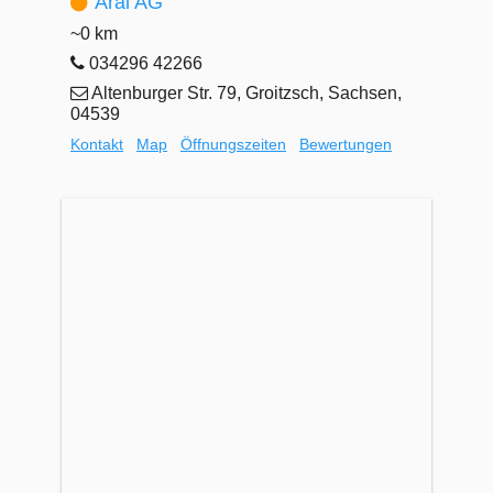
Aral AG
~0 km
034296 42266
Altenburger Str. 79, Groitzsch, Sachsen,
04539
Kontakt
Map
Öffnungszeiten
Bewertungen