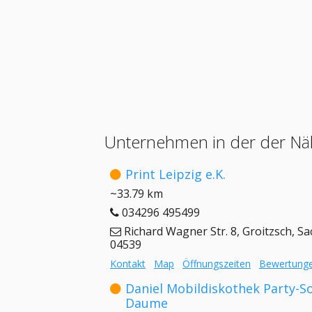
Unternehmen in der der Nä
Print Leipzig e.K.
~33.79 km
034296 495499
Richard Wagner Str. 8, Groitzsch, Sa
04539
Kontakt
Map
Öffnungszeiten
Bewertung
Daniel Mobildiskothek Party-S
Daume