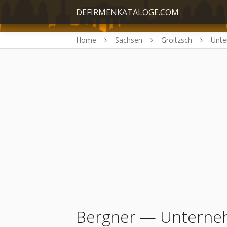
DEFIRMENKATALOGE.COM
Home
Sachsen
Groitzsch
Unt
Bergner
— Unterneh