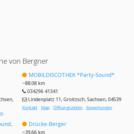
he von Bergner
MOBILDISCOTHEK *Party-Sound*
~88.08 km
034296 41341
chsen,
Lindenplatz 11, Groitzsch, Sachsen, 04539
Kontakt
Map
Öffnungszeiten
Bewertungen
en
ound,
Drücke-Berger
~39.66 km