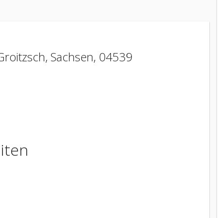
Groitzsch
,
Sachsen
,
04539
iten