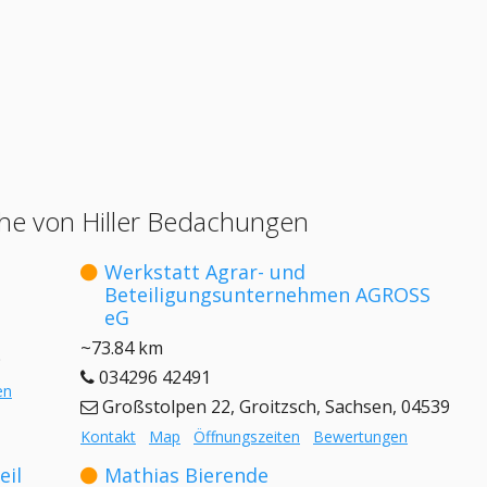
he von Hiller Bedachungen
Werkstatt Agrar- und
Beteiligungsunternehmen AGROSS
eG
~73.84 km
9
034296 42491
en
Großstolpen 22, Groitzsch, Sachsen, 04539
Kontakt
Map
Öffnungszeiten
Bewertungen
eil
Mathias Bierende