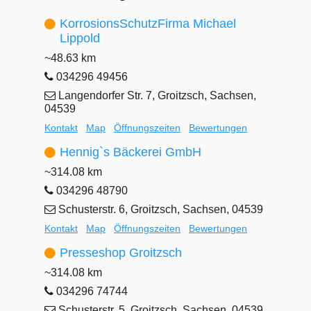
KorrosionsSchutzFirma Michael
Lippold
~48.63 km
034296 49456
Langendorfer Str. 7, Groitzsch, Sachsen,
04539
Kontakt
Map
Öffnungszeiten
Bewertungen
Hennig`s Bäckerei GmbH
~314.08 km
034296 48790
Schusterstr. 6, Groitzsch, Sachsen, 04539
Kontakt
Map
Öffnungszeiten
Bewertungen
Presseshop Groitzsch
~314.08 km
034296 74744
Schusterstr. 5, Groitzsch, Sachsen, 04539