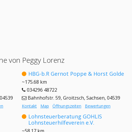
he von Peggy Lorenz
HBG-b.R Gernot Poppe & Horst Golde
~175.68 km
034296 48722
 04539
Bahnhofstr. 59, Groitzsch, Sachsen, 04539
en
Kontakt
Map
Öffnungszeiten
Bewertungen
Lohnsteuerberatung GOHLIS
Lohnsteuerhilfeverein e.V.
~58.17 km