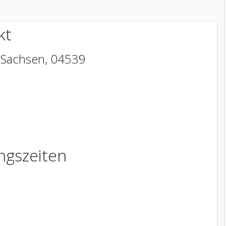
kt
,
Sachsen
,
04539
ngszeiten