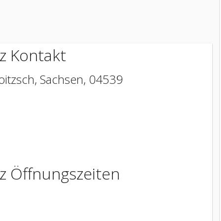
lz Kontakt
oitzsch
,
Sachsen
,
04539
lz Öffnungszeiten