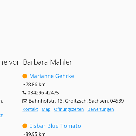
he von Barbara Mahler
Marianne Gehrke
~78.86 km
034296 42475
n,
Bahnhofstr. 13, Groitzsch, Sachsen, 04539
Kontakt
Map
Öffnungszeiten
Bewertungen
en
Eisbar Blue Tomato
~89.95 km