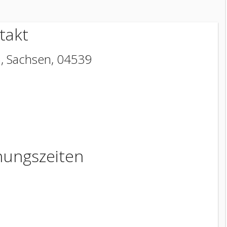
takt
h
,
Sachsen
,
04539
nungszeiten