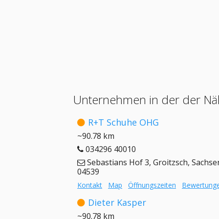
Unternehmen in der der Nä
R+T Schuhe OHG
~90.78 km
034296 40010
Sebastians Hof 3, Groitzsch, Sachse
04539
Kontakt
Map
Öffnungszeiten
Bewertung
Dieter Kasper
~90.78 km