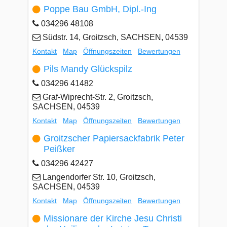
Poppe Bau GmbH, Dipl.-Ing
034296 48108
Südstr. 14, Groitzsch, SACHSEN, 04539
Kontakt
Map
Öffnungszeiten
Bewertungen
Pils Mandy Glückspilz
034296 41482
Graf-Wiprecht-Str. 2, Groitzsch,
SACHSEN, 04539
Kontakt
Map
Öffnungszeiten
Bewertungen
Groitzscher Papiersackfabrik Peter
Peißker
034296 42427
Langendorfer Str. 10, Groitzsch,
SACHSEN, 04539
Kontakt
Map
Öffnungszeiten
Bewertungen
Missionare der Kirche Jesu Christi