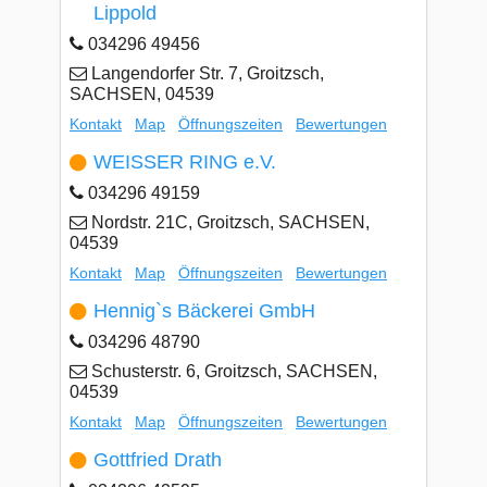
Lippold
034296 49456
Langendorfer Str. 7, Groitzsch,
SACHSEN, 04539
Kontakt
Map
Öffnungszeiten
Bewertungen
WEISSER RING e.V.
034296 49159
Nordstr. 21C, Groitzsch, SACHSEN,
04539
Kontakt
Map
Öffnungszeiten
Bewertungen
Hennig`s Bäckerei GmbH
034296 48790
Schusterstr. 6, Groitzsch, SACHSEN,
04539
Kontakt
Map
Öffnungszeiten
Bewertungen
Gottfried Drath