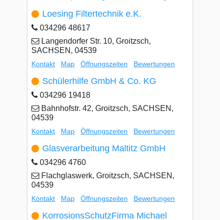
Loesing Filtertechnik e.K.
034296 48617
Langendorfer Str. 10, Groitzsch,
SACHSEN, 04539
Kontakt
Map
Öffnungszeiten
Bewertungen
Schülerhilfe GmbH & Co. KG
034296 19418
Bahnhofstr. 42, Groitzsch, SACHSEN,
04539
Kontakt
Map
Öffnungszeiten
Bewertungen
Glasverarbeitung Maltitz GmbH
034296 4760
Flachglaswerk, Groitzsch, SACHSEN,
04539
Kontakt
Map
Öffnungszeiten
Bewertungen
KorrosionsSchutzFirma Michael