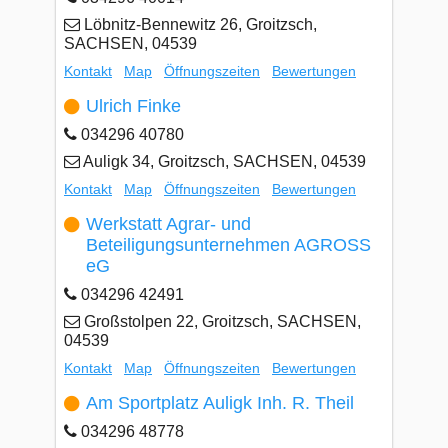
Löbnitz-Bennewitz 26, Groitzsch,
SACHSEN, 04539
Kontakt
Map
Öffnungszeiten
Bewertungen
Ulrich Finke
034296 40780
Auligk 34, Groitzsch, SACHSEN, 04539
Kontakt
Map
Öffnungszeiten
Bewertungen
Werkstatt Agrar- und
Beteiligungsunternehmen AGROSS
eG
034296 42491
Großstolpen 22, Groitzsch, SACHSEN,
04539
Kontakt
Map
Öffnungszeiten
Bewertungen
Am Sportplatz Auligk Inh. R. Theil
034296 48778