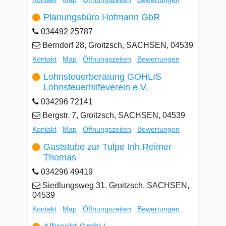
Planungsbüro Hofmann GbR
034492 25787
Berndorf 28, Groitzsch, SACHSEN, 04539
Kontakt
Map
Öffnungszeiten
Bewertungen
Lohnsteuerberatung GOHLIS
Lohnsteuerhilfeverein e.V.
034296 72141
Bergstr. 7, Groitzsch, SACHSEN, 04539
Kontakt
Map
Öffnungszeiten
Bewertungen
Gaststube zur Tulpe Inh.Reimer
Thomas
034296 49419
Siedlungsweg 31, Groitzsch, SACHSEN,
04539
Kontakt
Map
Öffnungszeiten
Bewertungen