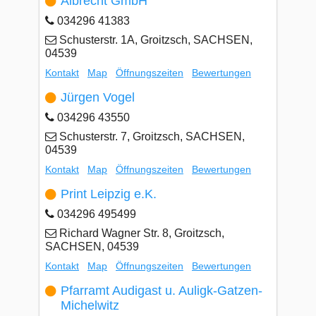
Albrecht GmbH
034296 41383
Schusterstr. 1A, Groitzsch, SACHSEN,
04539
Kontakt
Map
Öffnungszeiten
Bewertungen
Jürgen Vogel
034296 43550
Schusterstr. 7, Groitzsch, SACHSEN,
04539
Kontakt
Map
Öffnungszeiten
Bewertungen
Print Leipzig e.K.
034296 495499
Richard Wagner Str. 8, Groitzsch,
SACHSEN, 04539
Kontakt
Map
Öffnungszeiten
Bewertungen
Pfarramt Audigast u. Auligk-Gatzen-
Michelwitz