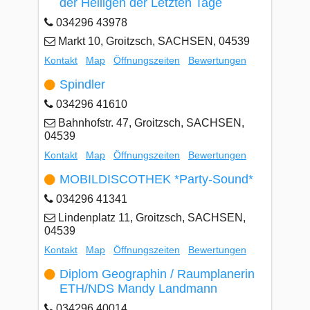
der Heiligen der Letzten Tage
034296 43978
Markt 10, Groitzsch, SACHSEN, 04539
Kontakt
Map
Öffnungszeiten
Bewertungen
Spindler
034296 41610
Bahnhofstr. 47, Groitzsch, SACHSEN,
04539
Kontakt
Map
Öffnungszeiten
Bewertungen
MOBILDISCOTHEK *Party-Sound*
034296 41341
Lindenplatz 11, Groitzsch, SACHSEN,
04539
Kontakt
Map
Öffnungszeiten
Bewertungen
Diplom Geographin / Raumplanerin
ETH/NDS Mandy Landmann
034296 40014